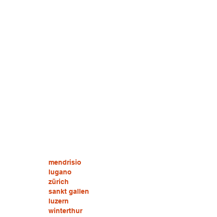
mendrisio
lugano
zürich
sankt gallen
luzern
winterthur