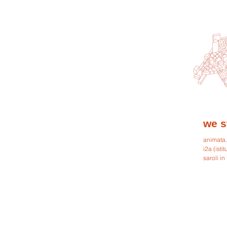
we s
animata.c
i2a (isti
saroli in