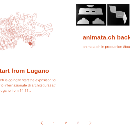
animata.ch bac
animata.ch in production #tou
tart from Lugano
h is going to start the exposition tour at
tuto internazionale di architettura) at villa
 lugano from 14.11...
1
2
3