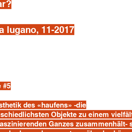
ar?
2a lugano, 11-2017
e #5
sthetik des «haufens» -die
schiedlichsten Objekte zu einem vielfäl
faszinierenden Ganzes zusammenhält- st