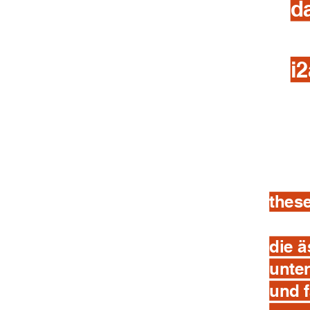
d
i
thes
die ä
unter
und 