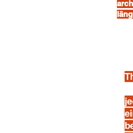
arch
läng
T
j
e
b