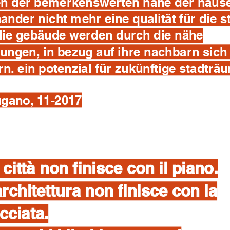
n der bemerkenswerten nähe der häus
ander nicht mehr eine qualität für die s
 die gebäude werden durch die nähe
ungen, in bezug auf ihre nachbarn sich
n. ein potenzial für zukünftige stadträ
ugano, 11-2017
 città non finisce con il piano.
architettura non finisce con la
cciata.