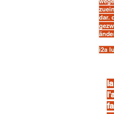
wege
zuein
dar.
gezw
änder
i2a l
la
l'
fa