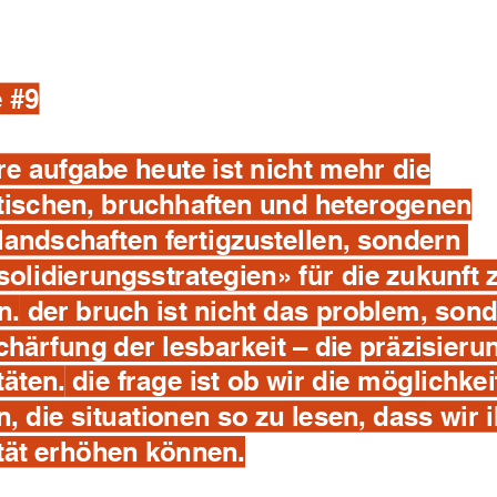
e #9
e aufgabe heute ist nicht mehr die
tischen, bruchhaften und heterogenen
landschaften fertigzustellen, sondern
olidierungsstrategien» für die zukunft 
n.
der bruch ist nicht das problem, son
chärfung der lesbarkeit – die präzisieru
täten.
die frage ist ob wir die möglichkei
, die situationen so zu lesen, dass wir 
tät erhöhen können.