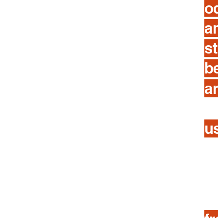
o
a
s
b
a
u