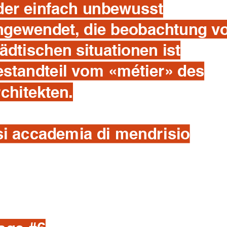
der einfach unbewusst
ngewendet, die beobachtung v
tädtischen situationen ist
estandteil vom «métier» des
rchitekten.
si accademia di mendrisio