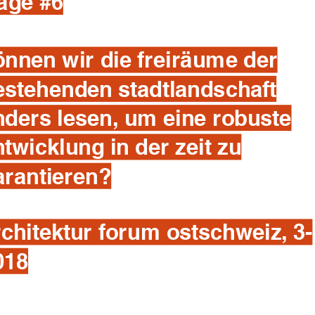
rage #6
önnen wir die freiräume der
estehenden stadtlandschaft
nders lesen, um eine robuste
ntwicklung in der zeit zu
arantieren?
rchitektur forum ostschweiz, 3-
018