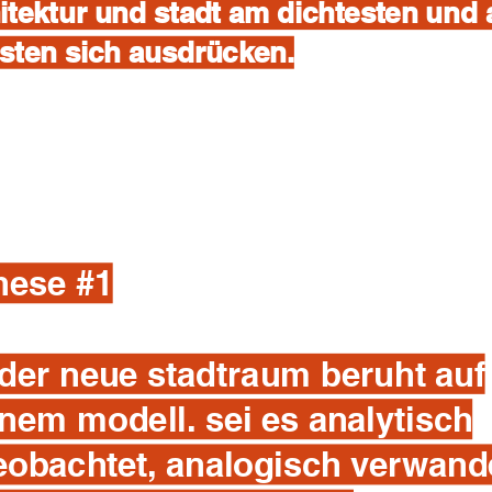
itektur und stadt am dichtesten und
sten sich ausdrücken.
hese #1
eder neue stadtraum beruht auf
inem modell. sei es analytisch
eobachtet, analogisch verwand