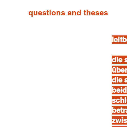
questions and theses
leitb
die 
übe
die 
beid
schl
betr
zwis