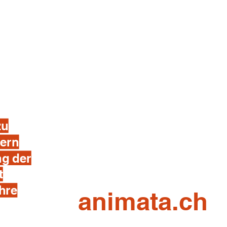
zu
dern
ng der
t
ihre
animata.ch