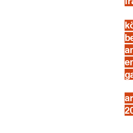
f
k
b
a
e
g
a
2