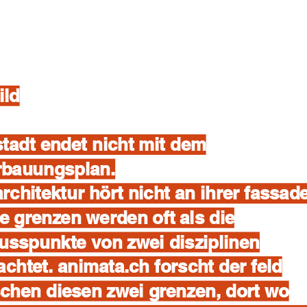
ild
stadt endet nicht mit dem
rbauungsplan.
architektur hört nicht an ihrer fassade
e grenzen werden oft als die
usspunkte von zwei disziplinen
achtet. animata.ch forscht der feld
chen diesen zwei grenzen, dort wo