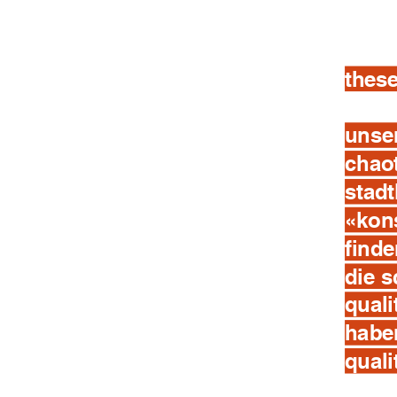
thes
unser
chao
stadt
«kons
finde
die s
quali
haben
quali