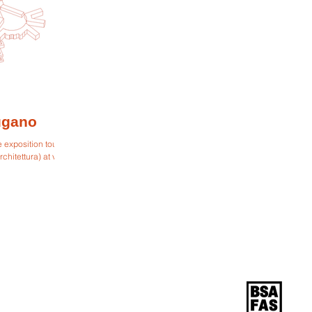
ugano
e exposition tour at
rchitettura) at villa