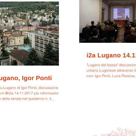
i2a Lugano 14.1
"Lugano dal basso" discussion
urbano Luganese attraverso 5 f
con: Igor Ponti, Luca Pessina,
ugano, Igor Ponti
 su Lugano di Igor Ponti, discussione
ch @i2a 14.11.2017 più informazioni e il
o della serata nel quaderno n. 3...