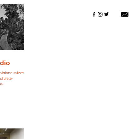
adio
evisione svizzera
.ch/rete-
ta-