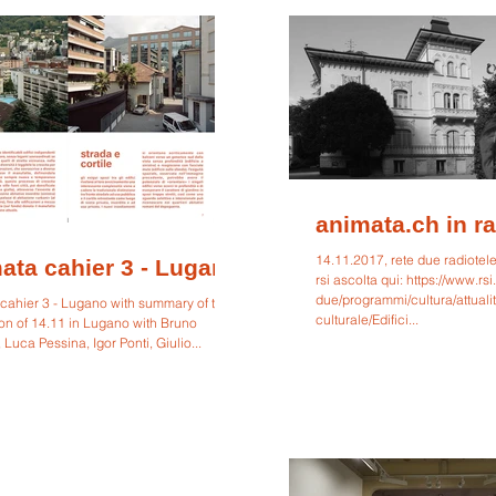
animata.ch in r
14.11.2017, rete due radiotel
ata cahier 3 - Lugano
rsi ascolta qui: https://www.rsi
due/programmi/cultura/attuali
cahier 3 - Lugano with summary of the
culturale/Edifici...
on of 14.11 in Lugano with Bruno
 Luca Pessina, Igor Ponti, Giulio...