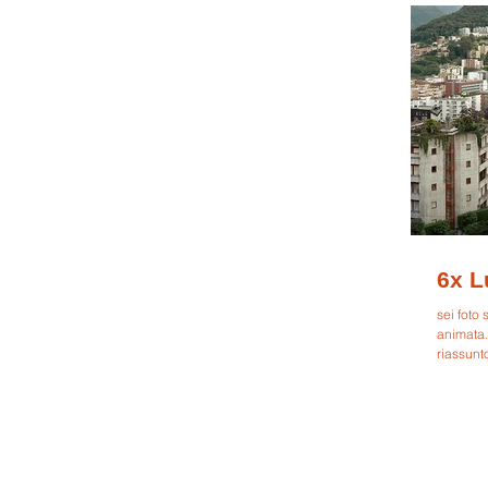
6x L
sei foto
animata.
riassunt