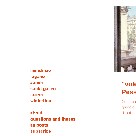
mendrisio
lugano
zürich
"vol
sankt gallen
Pess
luzern
winterthur
Contribu
grado di
di chi le
about
questions and theses
all posts
subscribe