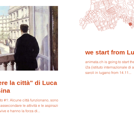
we start from L
animata.ch is going to start th
i2a (istituto internazionale di a
saroli in lugano from 14.11...
ere la città" di Luca
ina
to #1: Alcune città funzionano, sono in
 assecondare le attività e le aspirazioni
 vive e hanno la forza di...