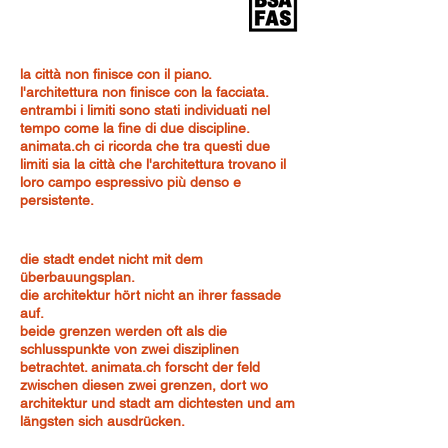
la città non finisce con il piano.
l'architettura non finisce con la facciata.
entrambi i limiti sono stati individuati nel
tempo come la fine di due discipline.
animata.ch ci ricorda che tra questi due
limiti sia la città che l'architettura trovano il
loro campo espressivo più denso e
persistente.
die stadt endet nicht mit dem
überbauungsplan.
die architektur hört nicht an ihrer fassade
auf.
beide grenzen werden oft als die
schlusspunkte von zwei disziplinen
betrachtet. animata.ch forscht der feld
zwischen diesen zwei grenzen, dort wo
architektur und stadt am dichtesten und am
längsten sich ausdrücken.